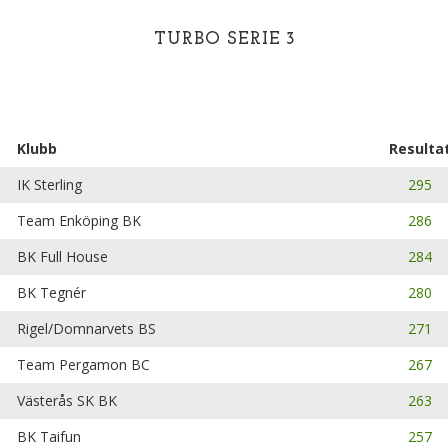
TURBO SERIE 3
Klubb
Resulta
IK Sterling
295
Team Enköping BK
286
BK Full House
284
BK Tegnér
280
Rigel/Domnarvets BS
271
Team Pergamon BC
267
Västerås SK BK
263
BK Taifun
257