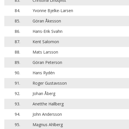
83.
Christina Lindqvist
84.
Yvonne Bjelke-Larsen
85.
Göran Åkesson
86.
Hans-Erik Svahn
87.
Kent Salomon
88.
Mats Larsson
89.
Göran Peterson
90.
Hans Rydén
91.
Roger Gustavsson
92.
Johan Åberg
93.
Anetthe Hallberg
94.
John Andersson
95.
Magnus Ahlberg