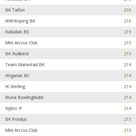
BK Taifun
216
IKW/Köping BK
216
Kulladals BS
215
Mini Arccus Club
215
BK Rudbeck
215
Team Mariestad BK
214
Höganäs BC
214
IK Sterling
214
Etuna Bowlingklubb
214
Nybro IF
214
BK Pondus
213
Mini Arccus Club
213