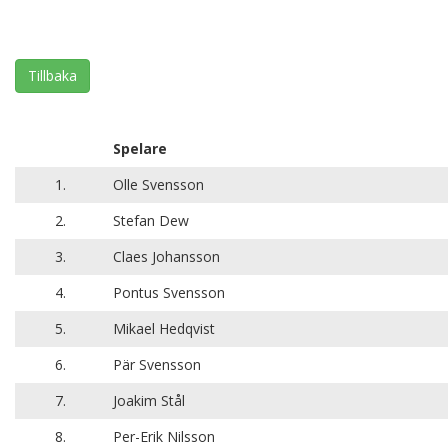
Tillbaka
Spelare
1.
Olle Svensson
2.
Stefan Dew
3.
Claes Johansson
4.
Pontus Svensson
5.
Mikael Hedqvist
6.
Pär Svensson
7.
Joakim Stål
8.
Per-Erik Nilsson