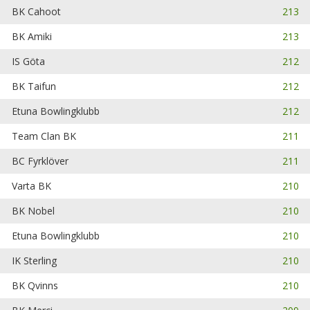
BK Cahoot
213
BK Amiki
213
IS Göta
212
BK Taifun
212
Etuna Bowlingklubb
212
Team Clan BK
211
BC Fyrklöver
211
Varta BK
210
BK Nobel
210
Etuna Bowlingklubb
210
IK Sterling
210
BK Qvinns
210