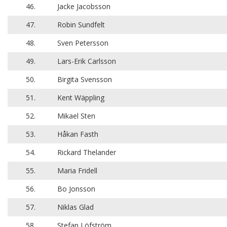
46.
Jacke Jacobsson
47.
Robin Sundfelt
48.
Sven Petersson
49.
Lars-Erik Carlsson
50.
Birgita Svensson
51.
Kent Wäppling
52.
Mikael Sten
53.
Håkan Fasth
54.
Rickard Thelander
55.
Maria Fridell
56.
Bo Jonsson
57.
Niklas Glad
58.
Stefan Löfström