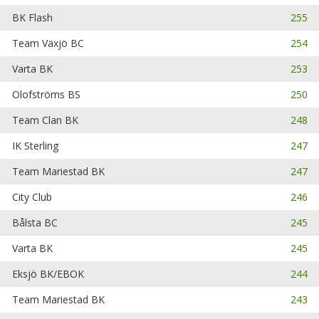
BK Flash
255
Team Växjö BC
254
Varta BK
253
Olofströms BS
250
Team Clan BK
248
IK Sterling
247
Team Mariestad BK
247
City Club
246
Bålsta BC
245
Varta BK
245
Eksjö BK/EBOK
244
Team Mariestad BK
243