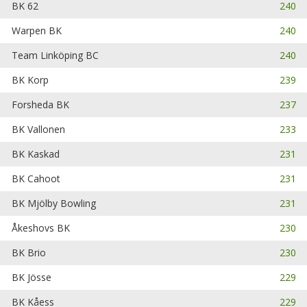
BK 62
240
Warpen BK
240
Team Linköping BC
240
BK Korp
239
Forsheda BK
237
BK Vallonen
233
BK Kaskad
231
BK Cahoot
231
BK Mjölby Bowling
231
Åkeshovs BK
230
BK Brio
230
BK Jösse
229
BK Kåess
229