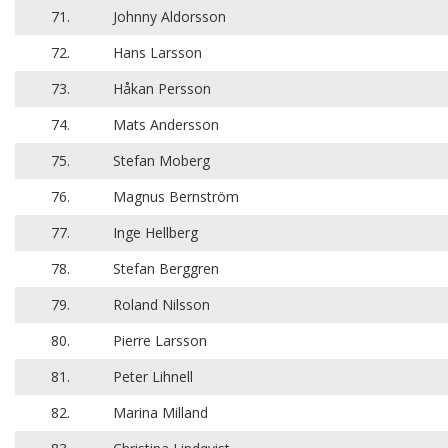
71.
Johnny Aldorsson
72.
Hans Larsson
73.
Håkan Persson
74.
Mats Andersson
75.
Stefan Moberg
76.
Magnus Bernström
77.
Inge Hellberg
78.
Stefan Berggren
79.
Roland Nilsson
80.
Pierre Larsson
81.
Peter Lihnell
82.
Marina Milland