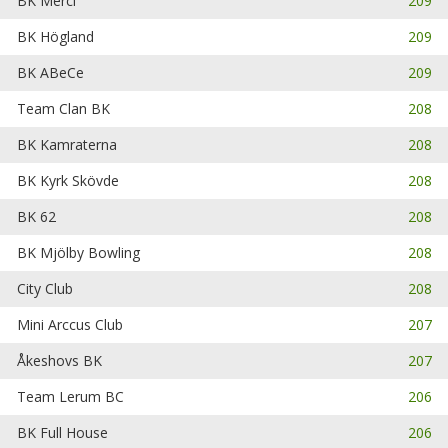
BK Merci
209
BK Högland
209
BK ABeCe
209
Team Clan BK
208
BK Kamraterna
208
BK Kyrk Skövde
208
BK 62
208
BK Mjölby Bowling
208
City Club
208
Mini Arccus Club
207
Åkeshovs BK
207
Team Lerum BC
206
BK Full House
206