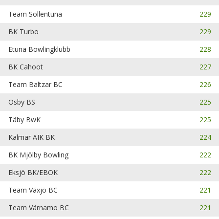
Team Sollentuna
229
BK Turbo
229
Etuna Bowlingklubb
228
BK Cahoot
227
Team Baltzar BC
226
Osby BS
225
Täby BwK
225
Kalmar AIK BK
224
BK Mjölby Bowling
222
Eksjö BK/EBOK
222
Team Växjö BC
221
Team Värnamo BC
221