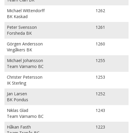
Michael Wittendorff
1262
BK Kaskad
Peter Svensson
1261
Forsheda BK
Görgen Andersson
1260
Vingåkers BK
Michael Johansson
1255
Team Värnamo BC
Christer Petersson
1253
IK Sterling
Jan Larsen
1252
BK Pondus
Niklas Glad
1243
Team Värnamo BC
Håkan Fasth
1223
Team Tranås BC