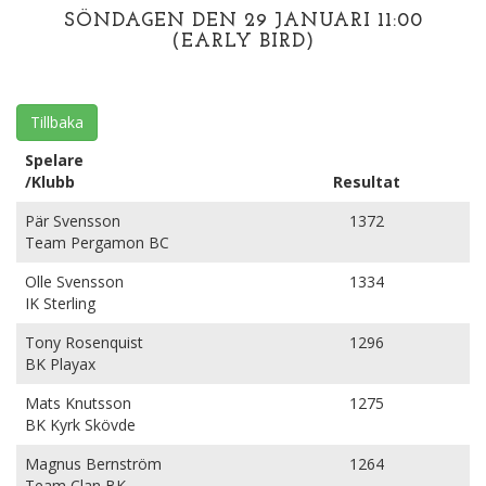
SÖNDAGEN DEN 29 JANUARI 11:00
(EARLY BIRD)
Tillbaka
Spelare
/Klubb
Resultat
Pär Svensson
1372
Team Pergamon BC
Olle Svensson
1334
IK Sterling
Tony Rosenquist
1296
BK Playax
Mats Knutsson
1275
BK Kyrk Skövde
Magnus Bernström
1264
Team Clan BK