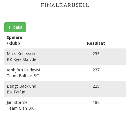
FINALKARUSELL
Tillbaka
Spelare
/Klubb
Resultat
Mats Knutsson
253
BK Kyrk Skövde
Ambjörn Lindqvist
237
Team Baltzar BC
Bengt Bäcklund
225
BK Taifun
Jan Storme
182
Team Clan BK