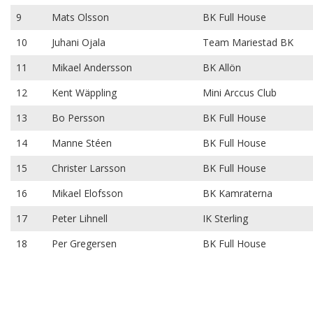
9
Mats Olsson
BK Full House
10
Juhani Ojala
Team Mariestad BK
11
Mikael Andersson
BK Allön
12
Kent Wäppling
Mini Arccus Club
13
Bo Persson
BK Full House
14
Manne Stéen
BK Full House
15
Christer Larsson
BK Full House
16
Mikael Elofsson
BK Kamraterna
17
Peter Lihnell
IK Sterling
18
Per Gregersen
BK Full House