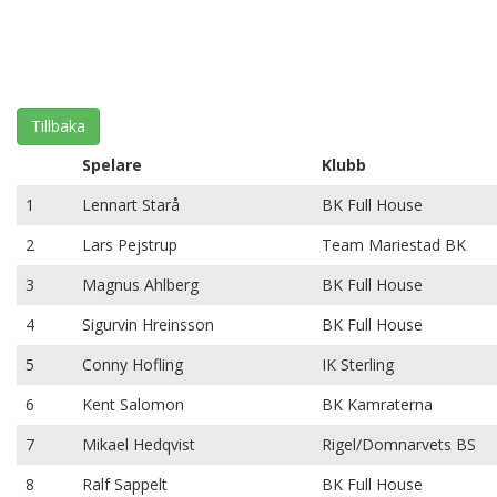
Tillbaka
Spelare
Klubb
1
Lennart Starå
BK Full House
2
Lars Pejstrup
Team Mariestad BK
3
Magnus Ahlberg
BK Full House
4
Sigurvin Hreinsson
BK Full House
5
Conny Hofling
IK Sterling
6
Kent Salomon
BK Kamraterna
7
Mikael Hedqvist
Rigel/Domnarvets BS
8
Ralf Sappelt
BK Full House