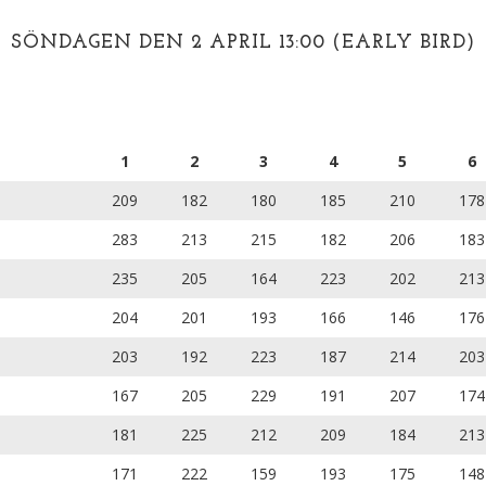
SÖNDAGEN DEN 2 APRIL 13:00 (EARLY BIRD)
1
2
3
4
5
6
209
182
180
185
210
178
283
213
215
182
206
183
235
205
164
223
202
213
204
201
193
166
146
176
203
192
223
187
214
203
167
205
229
191
207
174
181
225
212
209
184
213
171
222
159
193
175
148