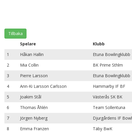
Tillbaka
Spelare
Klubb
1
Håkan Hallin
Etuna Bowlingklubb
2
Mia Collin
BK Prime Sthlm
3
Pierre Larsson
Etuna Bowlingklubb
4
Ann-Ki Larsson Carlsson
Hammarby IF BF
5
Joakim Stål
Västerås SK BK
6
Thomas Åhlén
Team Sollentuna
7
Jörgen Nyberg
Djurgårdens IF Bowl
8
Emma Franzen
Täby BwK