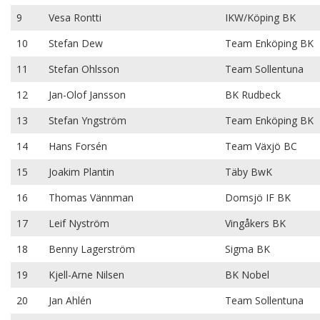
9
Vesa Rontti
IKW/Köping BK
10
Stefan Dew
Team Enköping BK
11
Stefan Ohlsson
Team Sollentuna
12
Jan-Olof Jansson
BK Rudbeck
13
Stefan Yngström
Team Enköping BK
14
Hans Forsén
Team Växjö BC
15
Joakim Plantin
Täby BwK
16
Thomas Vännman
Domsjö IF BK
17
Leif Nyström
Vingåkers BK
18
Benny Lagerström
Sigma BK
19
Kjell-Arne Nilsen
BK Nobel
20
Jan Ahlén
Team Sollentuna