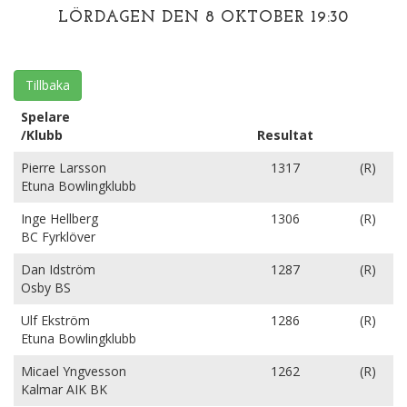
LÖRDAGEN DEN 8 OKTOBER 19:30
Tillbaka
Spelare
/Klubb
Resultat
Pierre Larsson
1317
(R)
Etuna Bowlingklubb
Inge Hellberg
1306
(R)
BC Fyrklöver
Dan Idström
1287
(R)
Osby BS
Ulf Ekström
1286
(R)
Etuna Bowlingklubb
Micael Yngvesson
1262
(R)
Kalmar AIK BK