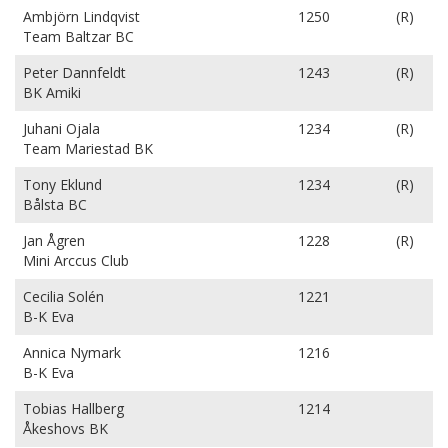
Ambjörn Lindqvist
1250
(R)
Team Baltzar BC
Peter Dannfeldt
1243
(R)
BK Amiki
Juhani Ojala
1234
(R)
Team Mariestad BK
Tony Eklund
1234
(R)
Bålsta BC
Jan Ågren
1228
(R)
Mini Arccus Club
Cecilia Solén
1221
B-K Eva
Annica Nymark
1216
B-K Eva
Tobias Hallberg
1214
Åkeshovs BK