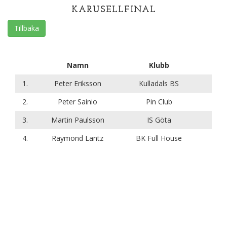
KARUSELLFINAL
Tillbaka
Namn
Klubb
1.
Peter Eriksson
Kulladals BS
2.
Peter Sainio
Pin Club
3.
Martin Paulsson
IS Göta
4.
Raymond Lantz
BK Full House