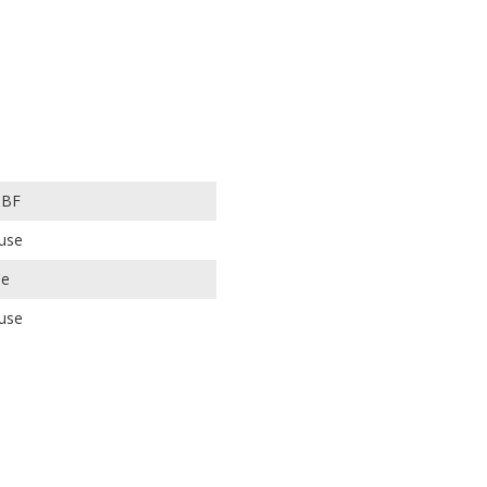
 BF
use
Ce
use