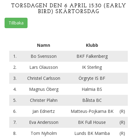
TORSDAGEN DEN 6 APRIL 15:30 (EARLY
BIRD) SKÄRTORSDAG
Tillbaka
Namn
Klubb
1.
Bo Svensson
BKF Falkenberg
2.
Lars Olausson
IK Sterling
3.
Christel Carlsson
Örgryte IS BF
4.
Magnus Öberg
Halmia BS
5.
Christer Plahn
Bålsta BC
6.
Jan Ednertz
Matteus-Pojkarna BK
(R)
7.
Eva Andersson
BK Full House
(R)
8.
Tom Nyholm
Lunds BK Mamba
(R)