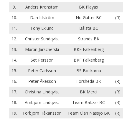
9.
Anders Kronstam
BK Playax
10.
Dan Idström
No Gutter BC
(R)
11.
Tony Eklund
Bålsta BC
12.
Christer Sundqvist
Strands BK
13.
Martin Jarschefski
BKF Falkenberg
14.
Set Persson
BKF Falkenberg
15.
Peter Carlsson
BS Bockarna
16.
Peter Åkesson
Forsheda BK
(R)
17.
Christina Lindqvist
BK Merci
(R)
18.
Ambjörn Lindqvist
Team Baltzar BC
(R)
19.
Torbjörn Håkansson
Team Clan Nässjö BK
(R)