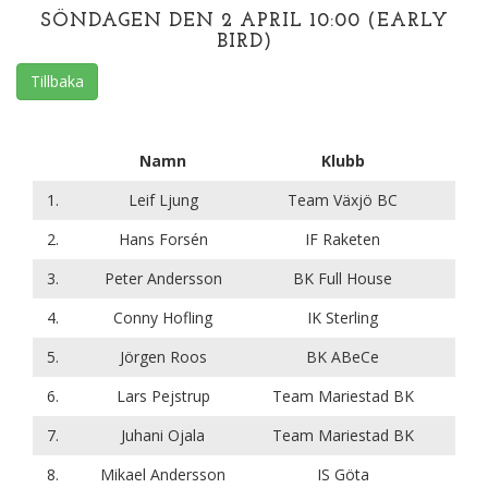
SÖNDAGEN DEN 2 APRIL 10:00 (EARLY
BIRD)
Tillbaka
Namn
Klubb
1.
Leif Ljung
Team Växjö BC
2.
Hans Forsén
IF Raketen
3.
Peter Andersson
BK Full House
4.
Conny Hofling
IK Sterling
5.
Jörgen Roos
BK ABeCe
6.
Lars Pejstrup
Team Mariestad BK
7.
Juhani Ojala
Team Mariestad BK
8.
Mikael Andersson
IS Göta