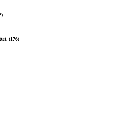
7)
tet. (176)