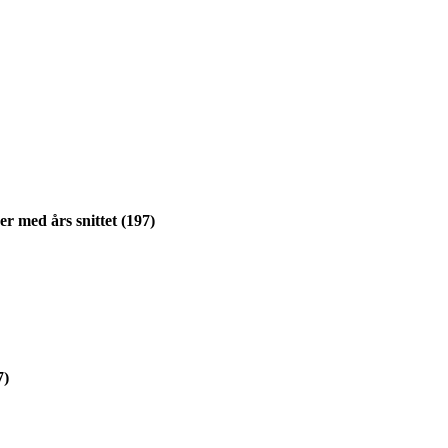
ser med års snittet (197)
7)