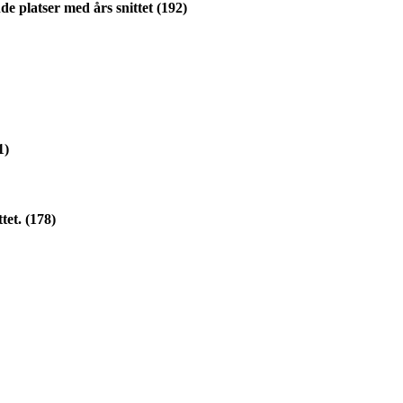
nde platser med års snittet (192)
1)
tet. (178)